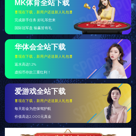
数据安全护盾
乐鱼体育以严谨的数据加密体系构建平台安全屏障，确保用
户访问、操作、交互等环节的数据隐私始终处于安全状态。
银行级加密
数据经SSL/TLS协议全程加密，避免内容被截取或篡改。