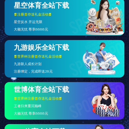
全合规、技术创新等领域屡获殊荣。
2023 年度安全认证奖
最具用户满意度平台
年度数据科技应用奖
2024 年度行业推荐平台